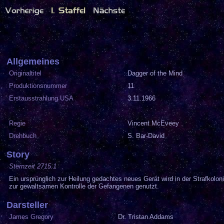
Allgemeines
Originaltitel
Dagger of the Mind
Produktionsnummer
11
Erstausstrahlung USA
3.11.1966
Regie
Vincent McEveey
Drehbuch
S. Bar-David
Story
Sternzeit 2715.1
Ein ursprünglich zur Heilung gedachtes neues Gerät wird in der Strafkolon
zur gewaltsamen Kontrolle der Gefangenen genutzt.
Darsteller
James Gregory
Dr. Tristan Addams