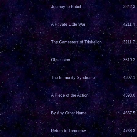
Journey to Babel
3842.3
A Private Little War
4211.4
The Gamesters of Triskelion
3211.7
Obsession
3619.2
The Immunity Syndrome
4307.1
A Piece of the Action
4598.0
By Any Other Name
4657.5
Return to Tomorrow
4768.3