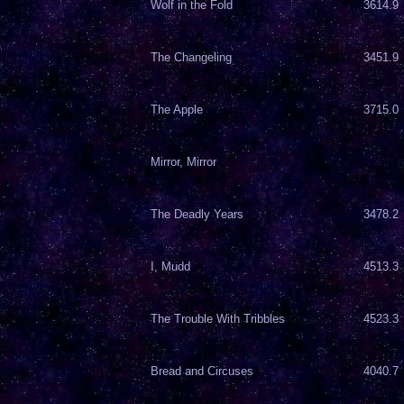
Wolf in the Fold
3614.9
The Changeling
3451.9
The Apple
3715.0
Mirror, Mirror
The Deadly Years
3478.2
I, Mudd
4513.3
The Trouble With Tribbles
4523.3
Bread and Circuses
4040.7