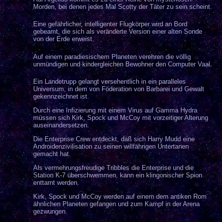
Morden, bei denen jedes Mal Scotty der Täter zu sein scheint.
Eine gefährlicher, intelligenter Flugkörper wird an Bord
gebeamt, die sich als veränderte Version einer alten Sonde
von der Erde erweist.
Auf einem paradiesischem Planeten verehren die völlig
unmündigen und kindergleichen Bewohner den Computer Vaal.
Ein
Landetrupp gelangt versehentlich in ein paralleles
Universum, in dem von Föderation von Barbarei und Gewalt
gekennzeichnet ist.
Durch eine Infizierung mit einem Virus auf Gamma Hydra
müssen sich Kirk, Spock und McCoy mit vorzeitiger Alterung
auseinandersetzen.
Die Enterprise Crew entdeckt, daß sich Harry Mudd eine
Androidenzivilisation zu seinen willfährigen Untertanen
gemacht hat.
Als
vermehrungsfreudige Tribbles die Enterprise und die
Station K-7 überschwemmen, kann ein klingonischer Spion
enttarnt werden.
Kirk, Spock und McCoy werden auf einem dem antiken Rom
ähnlichen Planeten gefangen und zum Kampf in der Arena
gezwungen.