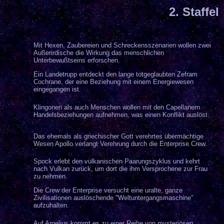
2. Staffel
Mit Hexen, Zaubereien und Schreckensszenarien wollen zwei
Außerirdische die Wirkung das menschlichen
Unterbewußtseins erforschen.
Ein Landetrupp entdeckt den lange totgeglaubten Zefram
Cochrane, der eine Beziehung mit einem Energiewesen
eingegangen ist.
Klingonen als auch Menschen wollen mit den Capellanern
Handelsbeziehungen aufnehmen, was einen Konflikt auslöst.
Das
ehemals als griechischer Gott verehrtes übermächtige
Wesen Apollo verlangt Verehrung durch die Enterprise Crew.
Spock erlebt den vulkanischen Paarungszyklus und kehrt
nach Vulkan zurück, um dort die ihm Versprochene zur Frau
zu nehmen.
Die Crew der Enterprise versucht eine uralte, ganze
Zivilisationen auslöschende "Weltuntergangsmaschine"
aufzuhalten.
Auf Argelius kommt es zu einer Reihe von mysteriösen