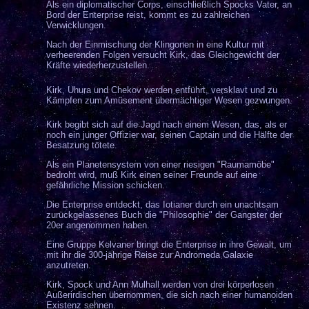
Als e
in diplomatischer Corps, einschließlich Spocks Vater, an
Bord der Enterprise reist, kommt es zu zahlreichen
Verwicklungen.
Nach der Einmischung der Klingonen in eine Kultur mit
verheerenden Folgen versucht Kirk, das Gleichgewicht der
Kräfte wiederherzustellen.
Kirk, Uhura und Chekov werden entführt, versklavt und zu
Kämpfen zum Amüsement übermächtiger Wesen gezwungen.
Kirk begibt sich auf die Jagd nach einem Wesen, das, als er
noch ein junger Offizier war, seinen Captain und die Hälfte der
Besatzung tötete.
Als ein Planetensystem von einer riesigen "Raumamöbe"
bedroht wird, muß Kirk einen seiner Freunde auf eine
gefährliche Mission schicken.
Die Enterprise entdeckt, das Iotianer durch ein unachtsam
zurückgelassenes Buch die "Philosophie" der Gangster der
20er angenommen haben.
Eine Gruppe Kelvaner bringt die Enterprise in ihre Gewalt, um
mit ihr die 300-jährige Reise zur Andromeda Galaxie
anzutreten.
Kirk, Spock und Ann Mulhall werden von drei körperlosen
Außerirdischen übernommen, die sich nach einer humanoiden
Existenz sehnen.