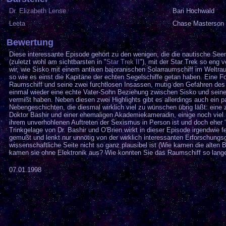
Dr. Elizabeth Lense
Bari Hochwald
Leeta
Chase Masterson
Bewertung
Diese interessante Episode gehört zu den wenigen, die die nautische Seem
(zuletzt wohl am sichtbarsten in "
Star Trek II
"), mit der Star Trek so eng 
wir, wie Sisko mit einem antiken bajoranischen Solarraumschiff im Weltra
so wie es einst die Kapitäne der echten Segelschiffe getan haben. Eine Fo
Raumschiff und seine zwei furchtlosen Insassen, mutig den Gefahren des
einmal wieder eine echte Vater-Sohn Beziehung zwischen Sisko und seinem
vermißt haben. Neben diesen zwei Highlights gibt es allerdings auch ein p
Nebengeschichten, die diesmal wirklich viel zu wünschen übrig läßt: eine
Doktor Bashir und einer ehemaligen Akademiekameradin, einige noch viel 
ihrem unverhohlenen Auftreten der Sexismus in Person ist und doch eher 
Trinkgelage von Dr. Bashir und O'Brien wirkt in dieser Episode irgendwie fe
gemußt und lenkt nur unnötig von der wirklich interessanten Erforschung
wissenschaftliche Seite nicht so ganz plausibel ist (Wie kamen die alten 
kamen sie ohne Elektronik aus? Wie konnten Sie das Raumschiff so lange
07.01.1998