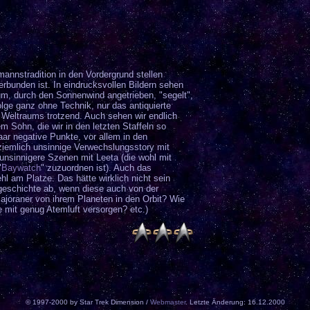
annstradition in den Vordergrund stellen
verbunden ist. In eindrucksvollen Bildern sehen
um, durch den Sonnenwind angetrieben, "segelt",
lge ganz ohne Technik, nur das antiquierte
 Weltraums trotzend. Auch sehen wir endlich
 Sohn, die wir in den letzten Staffeln so
aar negative Punkte, vor allem in den
 ziemlich unsinnige Verwechslungsstory mit
unsinnigere Szenen mit Leeta (die wohl mit
"
Baywatch
" zuzuordnen ist). Auch das
hl am Platze. Das hätte wirklich nicht sein
sgeschichte ab, wenn diese auch von der
Bajoraner von ihrem Planeten in den Orbit? Wie
 mit genug Atemluft versorgen? etc.)
© 1997-2000 by Star Trek Dimension /
Webmaster
. Letzte Änderung: 16.12.2000