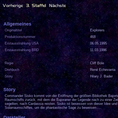
Allgemeines
Originaltitel
Explorers
Produktionsnummer
468
Erstausstrahlung USA
06.05.1995
Erstausstrahlung BRD
11.03.1996
Regie
Cliff Bole
Drehbuch
René Echevarria
Story
Hilary J. Bader
Story
Commander Sisko kommt von der Eröffnung der größten Bibliothek Bajors 
Raumschiffs zurück, mit dem die Bajoraner der Legende nach zu einer Ze
segelten, nach Cardassia reisten. Sisko ist besessen von dieser Idee und 
Solarraumschiffes, um die phantastische Sage zu beweisen ....
Darsteller