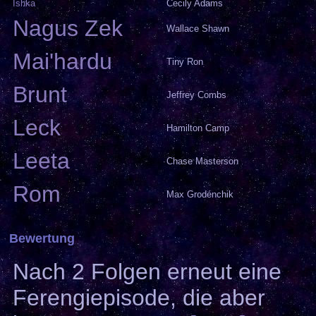
Ishka
Cecily Adams
Nagus Zek
Wallace Shawn
Mai'hardu
Tiny Ron
Brunt
Jeffrey Combs
Leck
Hamilton Camp
Leeta
Chase Masterson
Rom
Max Grodénchik
Bewertung
Nach 2 Folgen erneut eine
Ferengiepisode, die aber