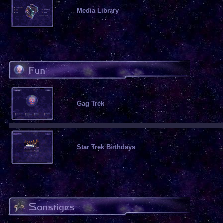
Media Library
Gag Trek
Star Trek Birthdays