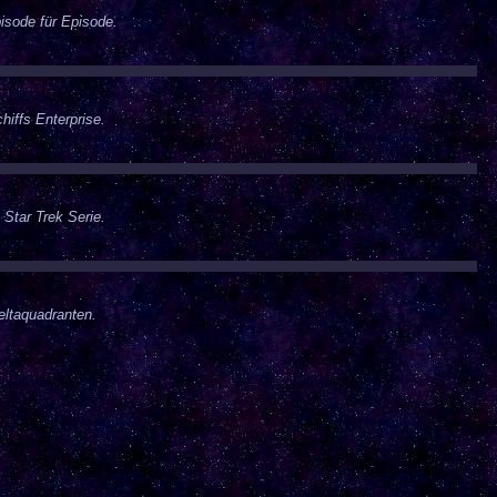
isode für Episode.
iffs Enterprise.
 Star Trek Serie.
eltaquadranten.