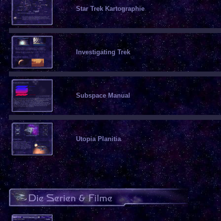
Star Trek Kartographie
Investigating Trek
Subspace Manual
Utopia Planitia