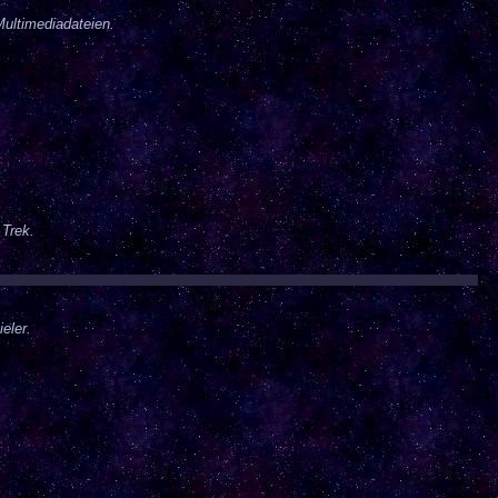
Multimediadateien.
 Trek.
eler.