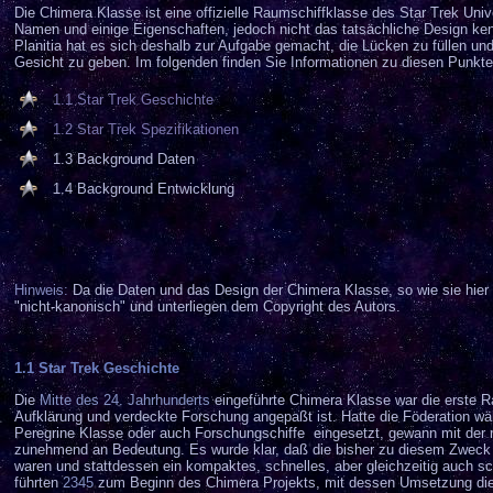
Die Chimera Klasse ist eine offizielle Raumschiffklasse des Star Trek Uni
Namen und einige Eigenschaften, jedoch nicht das tatsächliche Design ke
Planitia hat es sich deshalb zur Aufgabe gemacht, die Lücken zu füllen un
Gesicht zu geben. Im folgenden finden Sie Informationen zu diesen Punkte
1.1
Star Trek Geschichte
1.2
Star Trek Spezifikationen
1.3 Background Daten
1.4 Background Entwicklung
Hinweis:
Da die Daten und das Design der Chimera Klasse, so wie sie hier g
"nicht-kanonisch" und unterliegen dem Copyright des Autors.
1.1 Star Trek Geschichte
Die
Mitte des 24. Jahrhunderts
eingeführte Chimera Klasse war die erste Ra
Aufklärung und verdeckte Forschung angepaßt ist. Hatte die Föderation w
Peregrine Klasse oder auch Forschungschiffe eingesetzt, gewann mit der
zunehmend an Bedeutung. Es wurde klar, daß die bisher zu diesem Zweck 
waren und stattdessen ein kompaktes, schnelles, aber gleichzeitig auch s
führten
2345
zum Beginn des Chimera Projekts, mit dessen Umsetzung die Ut