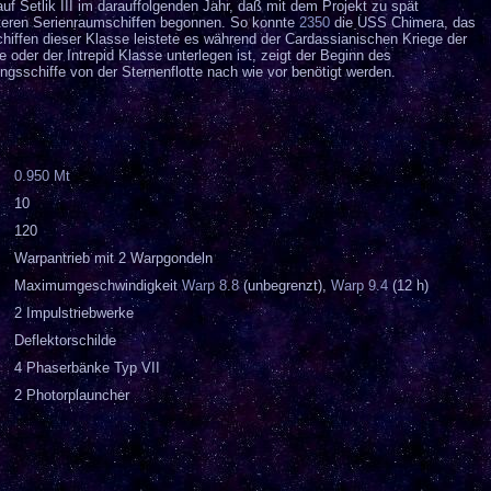
f Setlik III im darauffolgenden Jahr, daß mit dem Projekt zu spät
eiteren Serienraumschiffen begonnen. So konnte
2350
die USS Chimera, das
hiffen dieser Klasse leistete es während der Cardassianischen Kriege der
der der Intrepid Klasse unterlegen ist, zeigt der Beginn des
gsschiffe von der Sternenflotte nach wie vor benötigt werden.
0.950 Mt
10
120
Warpantrieb mit 2 Warpgondeln
Maximumgeschwindigkeit
Warp 8.8
(unbegrenzt),
Warp 9.4
(12 h)
2 Impulstriebwerke
Deflektorschilde
4 Phaserbänke Typ VII
2 Photorplauncher