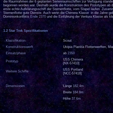
die Raumrahmen der 6 geplanten Serienraumschiffen zur Verfügung stande
begonnen worden war. Deshalb wurde die Konstruktion des Prototypen ab d
erste echte Aufklärungsschiff der Sternenflotte, vom Stapel laufen. Zusa
Sternenflotte gute Dienste. Auch wenn die Chimera Klasse in die Jahre ge
Dominionkonflikts
Ende 2370
und die Einführung der Ventura Klasse als kl
1.2 Star Trek Spezifikationen
Klassifikation
Scout
Konstruktionswerft
Utopia Planitia Flottenwerften, Ma
Einsatzphase
ab
2350
USS Chimera
Prototyp
[NX-57410]
USS Portland
Weitere Schiffe
[NCC-57418]
Dimensionen
Länge
182.4m
Breite
184.8m
Höhe
37.6m