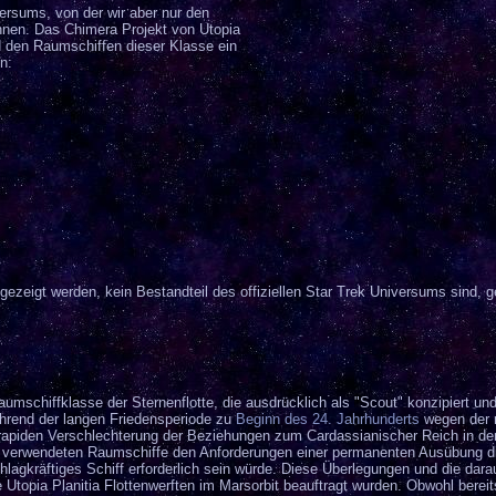
versums, von der wir aber nur den
nnen. Das Chimera Projekt von Utopia
d den Raumschiffen dieser Klasse ein
n:
ezeigt werden, kein Bestandteil des offiziellen Star Trek Universums sind, 
umschiffklasse der Sternenflotte, die ausdrücklich als "Scout" konzipiert un
ährend der langen Friedensperiode zu
Beginn des 24. Jahrhunderts
wegen der r
 rapiden Verschlechterung der Beziehungen zum Cardassianischer Reich in d
verwendeten Raumschiffe den Anforderungen einer permanenten Ausübung die
chlagkräftiges Schiff erforderlich sein würde. Diese Überlegungen und die d
opia Planitia Flottenwerften im Marsorbit beauftragt wurden. Obwohl bereits