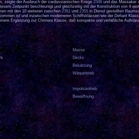
n, zeigte der Ausbruch der cardassianischen Kriege
2346
und das Massaker au
iesem Zeitpunkt beschleunigt und gleichzeitig mit der Konstruktion von 4 w
mmen mit den 10 weiteren zwischen
2351
und
2355
in Dienst gestellten Raumsc
kommen ist und inzwischen moderneren Schiffsklassen wie der Defiant Klasse o
einere Ergänzung zur Chimera Klasse, daß kompakte und verläßliche Aufklärun
Masse
rs
Decks
Besatzung
Warpantrieb
Impulsantrieb
Bewaffnung